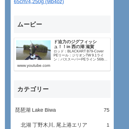
65cm/4,250g (9lb4oz)
ムービー
ド迫力のジグフィッシ
ュ！！in 西の湖 滋賀
ロッド：BLACKART B79-Cover
PEリール：ジリオンTW 9.1ライ
ン：バススーパーPEライン 56lb
ジ…
www.youtube.com
カテゴリー
琵琶湖 Lake Biwa
75
北湖 丁野木川, 尾上港エリア
1